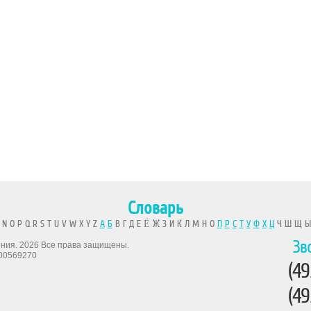
Словарь
 N O P Q R S T U V W X Y Z
А
Б
В Г Д Е Ё Ж З И К Л М Н О
П
Р
С
Т
У
Ф
Х
Ц
Ч Ш Щ 
Зв
рения. 2026 Все права защищены.
00569270
(49
(49