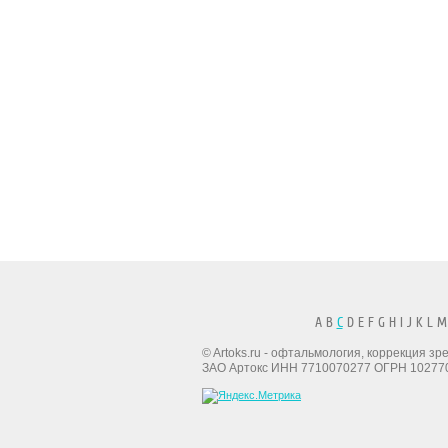
A B
C
D E F G H I J K L M
© Artoks.ru - офтальмология, коррекция з
ЗАО Артокс ИНН 7710070277 ОГРН 10277