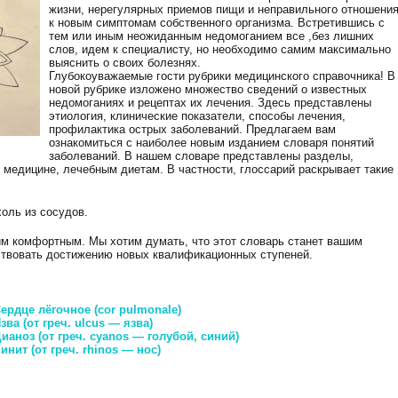
жизни, нерегулярных приемов пищи и неправильного отношени
к новым симптомам собственного организма. Встретившись c
тем или иным неожиданным недомоганием все ,без лишних
слов, идем к специалисту, но необходимо самим максимально
выяснить о своих болезнях.
Глубокоуважаемые гости рубрики медицинского справочника! В
новой рубрике изложено множество сведений о известных
недомоганиях и рецептах их лечения. Здесь представлены
этиология, клинические показатели, способы лечения,
профилактика острых заболеваний. Предлагаем вам
ознакомиться с наиболее новым изданием словаря понятий
заболеваний. В нашем словаре представлены разделы,
медицине, лечебным диетам. В частности, глоссарий раскрывает такие
оль из сосудов.
ним комфортным. Мы хотим думать, что этот словарь станет вашим
ствовать достижению новых квалификационных ступеней.
ердце лёгочное (cor pulmonale)
ва (от гpeч. ulcus — язва)
аноз (от греч. cyanos — голубой, синий)
нит (от греч. rhinos — нос)