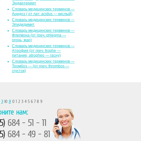
Эндартериит
Словарь медицинских терминов —
Ацидоз ( от лат. асidus — кислый)
Словарь медицинских терминов —
Эпидидимит
Словарь медицинских терминов —
Флегмона (от гpeч. phlegma —
огонь, жар)
Словарь медицинских терминов —
Атрофия (от греч. trophe —
питание, atropheo — гасну)
Словарь медицинских терминов —
Тромбоз — (от греч. thrombos —
сгусток)
Ы
Э
Ю
Я
0 1 2 3 4 5 6 7 8 9
оните нам:
5)
684 - 51 - 11
5)
684 - 49 - 81