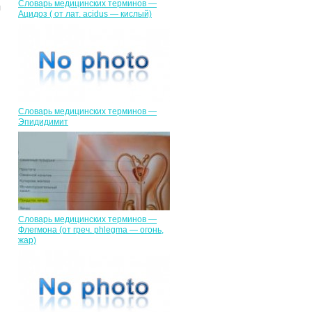
Словарь медицинских терминов —
я
Ацидоз ( от лат. асidus — кислый)
Словарь медицинских терминов —
Эпидидимит
Словарь медицинских терминов —
Флегмона (от гpeч. phlegma — огонь,
жар)