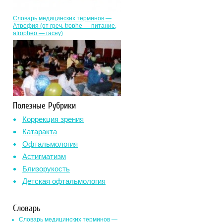
Словарь медицинских терминов —
Атрофия (от греч. trophe — питание,
atropheo — гасну)
Полезные Рубрики
Коррекция зрения
Катаракта
Офтальмология
Астигматизм
Близорукость
Детская офтальмология
Словарь
Словарь медицинских терминов —