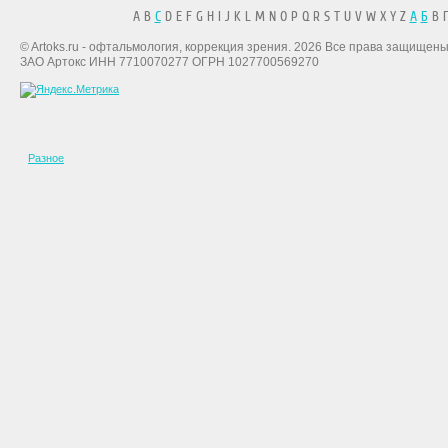
A B
C
D E F G H I J K L M N O P Q R S T U V W X Y Z
А
Б
В Г
© Artoks.ru - офтальмология, коррекция зрения. 2026 Все права защищены
ЗАО Артокс ИНН 7710070277 ОГРН 1027700569270
Разное