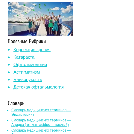
Полезные Рубрики
Коррекция зрения
Катаракта
Офтальмология
Астигматизм
Близорукость
Детская офтальмология
Словарь
Словарь медицинских терминов —
Эндартериит
Словарь медицинских терминов —
Ацидоз ( от лат. асidus — кислый)
Словарь медицинских терминов —