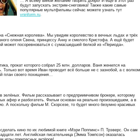
… А всему виной желание творить добро! И ещё в этот раз
будут запускать экстрим-снеговика! Также какие самые
популярные мультфильмы сейчас можете узнать тут
vninform.ru
.
а «Снежная королева». Мы увидим королевство в вечных льдах и трёх
ного оленя Свена, принцессу Анну и смелого Кристофа. А ещё будет
ый может посоревноваться с сумасшедшей белкой из «Периода».
ика, прокат которого собрал 25 млн. долларов. Ваня женился на
. Только вот время Иван проводит всё больше не с зазнобой, а с волком
ый план своего похищения…
в зелёных. Фильм рассказывает о предприимчивом брокере, которому
ых афер и разбогатеть. Фильм основан на реально произошедшем, а в
ио. А поскольку фильм М. Скорсезе, то будет много безумно красивых
 сделать кино по их любимой книге «Мэри Поппинс» П. Трэверс. Он сам
вадцати лет. Английская писательница (Эмма Томпсон) оказалась
м игры прекрасных актёров!