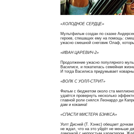
«ХОЛОДНОЕ СЕРДЦЕ»
Мультфильм создан по сказке Андерсен
героев, спешащих ему на помощь: смеш
ужасно смешной снеговик Олаф, котор
«ИВАН ЦАРЕВИЧ-2»
Продолжение ужасно популярного мульт
Василисе, и покатилась семейная жизнь
И тогда Василиса придумывает коварн
«ВОЛК С УОЛЛ-СТРИТ»
Фильм с бюджетом около ста миллионо
удаётся провернуть несколько эффектн
главной роли снялся Леонардо ди Капр
дам и кокаина!
«СПАСТИ МИСТЕРА БЭНКСА»
Уолт Дисней (Т. Хэнкс) обещает дочкам
не ждал, что на это уйдёт не меньше д
дамочкой с непростым характером. Ждё