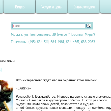
Видео
Услуги и цены
Энциклопедия
Москва, ул. Гиляровского, 39 (метро "Проспект Мира")
Телефоны: (495) 684-5111, 684-4981, 684-4661, 688-2063
инки зимы
ы
Что интересного ждёт нас на экранах этой зимой?
«ЕЛКИ-3»
Режиссёр Т. Бекмамбетов. И вновь на сцене старые знакомые
Ургант и Светлаков в круговороте событий. В этот раз герои
будут няньками своих детей, позаботятся о судьбе
влюблённых друзьях наших меньших, попадут в психбольницу