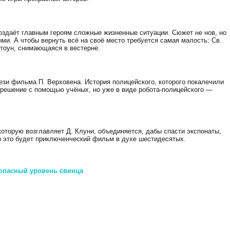
создаёт главным героям сложные жизненные ситуации. Сюжет не нов, но
и. А чтобы вернуть всё на своё место требуется самая малость: Св.
тоун, снимающаяся в вестерне.
ези фильма П. Верховена. История полицейского, которого покалечили
скрешение с помощью учёных, но уже в виде робота-полицейского —
оторую возглавляет Д. Клуни, объединяется, дабы спасти экспонаты,
 это будет приключенческий фильм в духе шестидесятых.
опасный уровень свинца