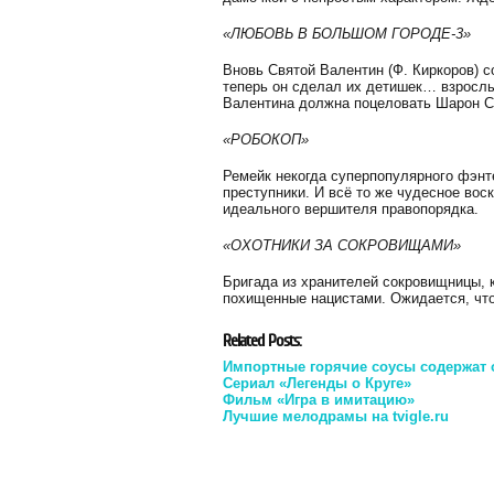
«ЛЮБОВЬ В БОЛЬШОМ ГОРОДЕ-3»
Вновь Святой Валентин (Ф. Киркоров) 
теперь он сделал их детишек… взрослым
Валентина должна поцеловать Шарон С
«РОБОКОП»
Ремейк некогда суперпопулярного фэнт
преступники. И всё то же чудесное во
идеального вершителя правопорядка.
«ОХОТНИКИ ЗА СОКРОВИЩАМИ»
Бригада из хранителей сокровищницы, к
похищенные нацистами. Ожидается, что
Related Posts:
Импортные горячие соусы содержат 
Сериал «Легенды о Круге»
Фильм «Игра в имитацию»
Лучшие мелодрамы на tvigle.ru