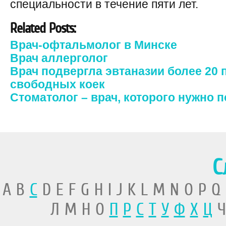
специальности в течение пяти лет.
Related Posts:
Врач-офтальмолог в Минске
Врач аллерголог
Врач подвергла эвтаназии более 20 
свободных коек
Стоматолог – врач, которого нужно 
С
A B
C
D E F G H I J K L M N O P Q
Л М Н О
П
Р
С
Т
У
Ф
Х
Ц
Ч