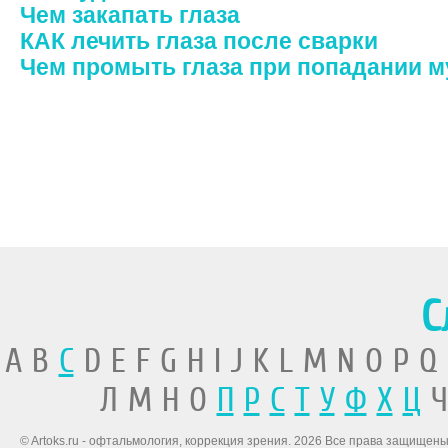
Чем закапать глаза
КАК лечить глаза после сварки
Чем промыть глаза при попадании м
С
A B
C
D E F G H I J K L M N O P Q
Л М Н О
П
Р
С
Т
У
Ф
Х
Ц
Ч
© Artoks.ru - офтальмология, коррекция зрения. 2026 Все права защищены