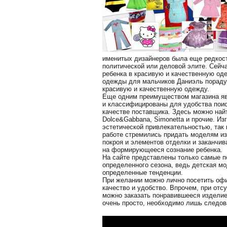
именитых дизайнеров была еще редкост
политической или деловой элите. Сейч
ребенка в красивую и качественную оде
одежды для мальчиков Даниэль порадуе
красивую и качественную одежду.
Еще одним преимуществом магазина яв
и классифицированы для удобства пои
качестве поставщика. Здесь можно най
Dolce&Gabbana, Simonetta и прочие. Из
эстетической привлекательностью, так 
работе стремились придать моделям из
покроя и элементов отделки и заканчив
на формирующееся сознание ребенка.
На сайте представлены только самые 
определенного сезона, ведь детская мо
определенные тенденции.
При желании можно лично посетить офи
качество и удобство. Впрочем, при отс
можно заказать понравившееся изделие
очень просто, необходимо лишь следова