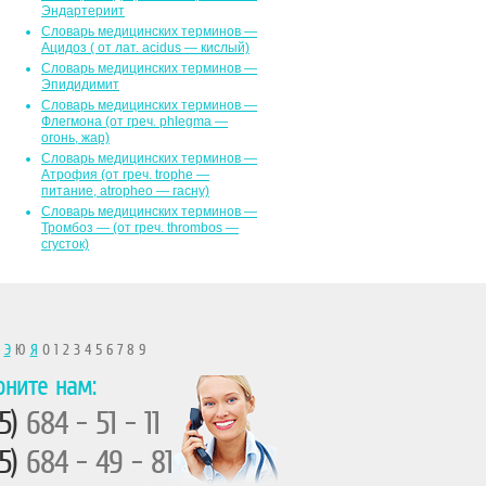
Эндартериит
Словарь медицинских терминов —
Ацидоз ( от лат. асidus — кислый)
Словарь медицинских терминов —
Эпидидимит
Словарь медицинских терминов —
Флегмона (от гpeч. phlegma —
огонь, жар)
Словарь медицинских терминов —
Атрофия (от греч. trophe —
питание, atropheo — гасну)
Словарь медицинских терминов —
Тромбоз — (от греч. thrombos —
сгусток)
Ы
Э
Ю
Я
0 1 2 3 4 5 6 7 8 9
оните нам:
5)
684 - 51 - 11
5)
684 - 49 - 81