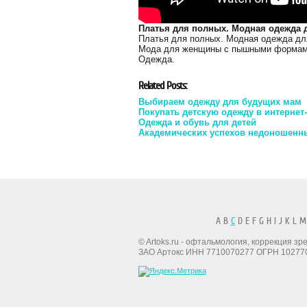
Платья для полных. Модная одежда
Платья для полных. Модная одежда дл
Мода для женщины с пышными формам
Одежда.
Related Posts:
Выбираем одежду для будущих мам
Покупать детскую одежду в интернет
Одежда и обувь для детей
Академических успехов недоношенны
A B
C
D E F G H I J K L M
© Artoks.ru - офтальмология, коррекция з
ЗАО Артокс ИНН 7710070277 ОГРН 10277