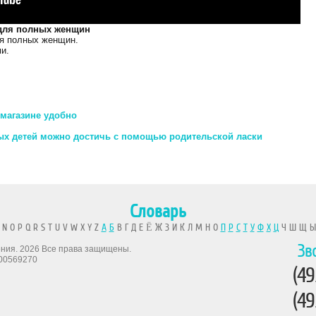
 для полных женщин
я полных женщин.
и.
-магазине удобно
х детей можно достичь с помощью родительской ласки
Словарь
 N O P Q R S T U V W X Y Z
А
Б
В Г Д Е Ё Ж З И К Л М Н О
П
Р
С
Т
У
Ф
Х
Ц
Ч Ш Щ 
Зв
рения. 2026 Все права защищены.
00569270
(49
(49