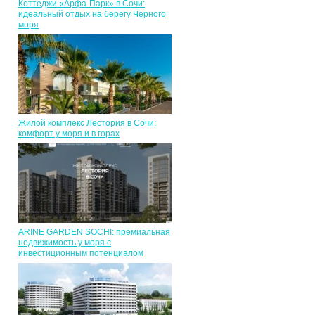
Коттеджи «Арфа-Парк» в Сочи:
идеальный отдых на берегу Черного
моря
Жилой комплекс Лестория в Сочи:
комфорт у моря и в горах
ARINE GARDEN SOCHI: премиальная
недвижимость у моря с
инвестиционным потенциалом