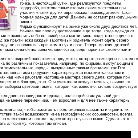
точка, а настоящий бутик, где реализуются предметы
гардероба, изготовленные итальянскими мастерами при
участии многих других европейских производителей. Такая
модная одежда для детей Даниэль не оставит равнодушными
никого.
Фирма функционирует на рынке уже около двух десятков лет.
Начала она свое существование еще тогда, когда одежда от
ью и позволить себе ее приобрести могли лишь люди, относящиеся к
ас же практически каждый заботливый родитель может одеть своего
жду, не разорившись при этом в пух и прах. Теперь магазин детской
т мам сильной полвины человечества, ведь порой так сложно найти
ляется широкий ассортимент предметов, которые размещены в каталоге
ска по различным показателям, например, по фирмам, выступающим в
ти замечательные наряды, выпущенные такими брендами, как Dior
готовленная ими продукция характеризуется высоким качеством и
как над ними работали настоящие мастера своего дела, которые при
ящество и благородство. Они учитывали каждую мелочь, начиная от
ая выбором цветовой гаммы, которая, как известно, сильно воздействует
последние разновидности одежды, являющейся актуальной для
да не менее переменчива, чем взрослая и для нее также характерны
с компании, чтобы осмотреть предложенные варианты и оценить их
утствии такой возможности из-за географических особенностей, всегда
 на электронном портале, адрес которого указан выше. Сделать это
ть алгоритму, который там описан.