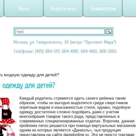
Видео
Услуги и цены
Энциклопедия
Москва, ул. Гиляровского, 39 (метро "Проспект Мира")
Телефоны: (495) 684-5111, 684-4981, 684-4661, 688-2063
ть модную одежду для детей?
 одежду для детей?
Каждый родитель стремится одеть своего ребенка таким
образом, чтобы он выгодно выделялся среди сверстников
опрятным видом и изысканностью стиля, однако, подобную
одежду достаточно сложно подобрать даже с учетом
многообразия товаров такого рода, представленных в
современных специализированных отделах. Впрочем, данная
проблема легко решается при помощи виртуальных магазинов
одним из которых является «Даниэль», чья продукция
представлена на сайте danielonline.ru. Это не просто торговая