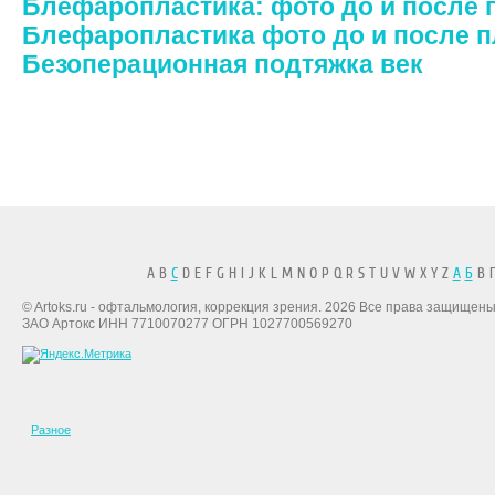
Блефаропластика: фото до и после 
Блефаропластика фото до и после п
Безоперационная подтяжка век
A B
C
D E F G H I J K L M N O P Q R S T U V W X Y Z
А
Б
В Г
© Artoks.ru - офтальмология, коррекция зрения. 2026 Все права защищены
ЗАО Артокс ИНН 7710070277 ОГРН 1027700569270
Разное