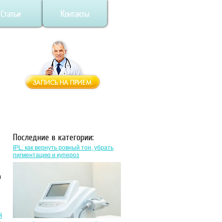
Статьи
Контакты
Последние в категории:
IPL: как вернуть ровный тон, убрать
пигментацию и купероз
я
й