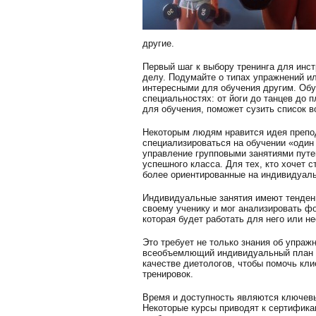
другие.
Первый шаг к выбору тренинга для инст
делу. Подумайте о типах упражнений и
интересными для обучения другим. Обу
специальностях: от йоги до танцев до 
для обучения, поможет сузить список 
Некоторым людям нравится идея препод
специализироваться на обучении «один
управление групповыми занятиями пут
успешного класса. Для тех, кто хочет 
более ориентированные на индивидуаль
Индивидуальные занятия имеют тенден
своему ученику и мог анализировать фо
которая будет работать для него или не
Это требует не только знания об упраж
всеобъемлющий индивидуальный план ф
качестве диетологов, чтобы помочь кл
тренировок.
Время и доступность являются ключевы
Некоторые курсы приводят к сертификац