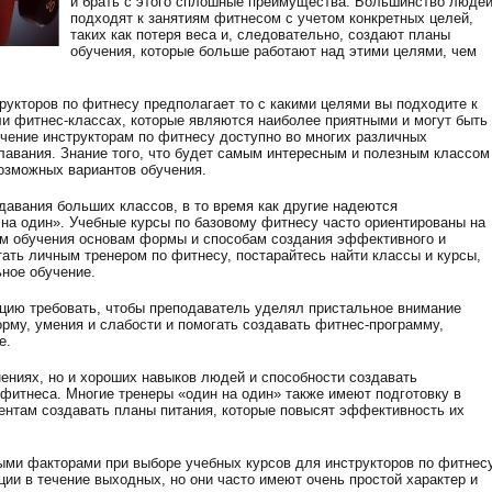
и брать с этого сплошные преимущества. Большинство люде
подходят к занятиям фитнесом с учетом конкретных целей,
таких как потеря веса и, следовательно, создают планы
обучения, которые больше работают над этими целями, чем
рукторов по фитнесу предполагает то с какими целями вы подходите к
ли фитнес-классах, которые являются наиболее приятными и могут быть
чение инструкторам по фитнесу доступно во многих различных
плавания. Знание того, что будет самым интересным и полезным классом
возможных вариантов обучения.
авания больших классов, в то время как другие надеются
 на один». Учебные курсы по базовому фитнесу часто ориентированы на
ем обучения основам формы и способам создания эффективного и
стать личным тренером по фитнесу, постарайтесь найти классы и курсы,
ное обучение.
цию требовать, чтобы преподаватель уделял пристальное внимание
рму, умения и слабости и помогать создавать фитнес-программу,
е.
нениях, но и хороших навыков людей и способности создавать
итнеса. Многие тренеры «один на один» также имеют подготовку в
иентам создавать планы питания, которые повысят эффективность их
ми факторами при выборе учебных курсов для инструкторов по фитнесу
ии в течение выходных, но они часто имеют очень простой характер и