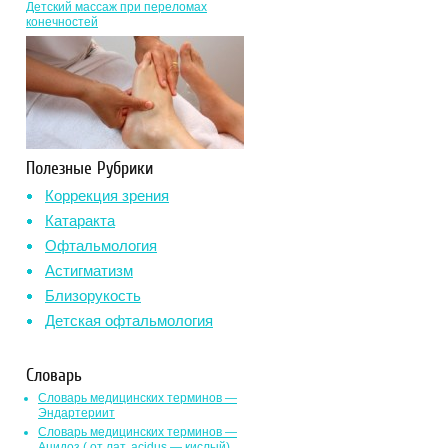
Детский массаж при переломах
конечностей
Полезные Рубрики
Коррекция зрения
Катаракта
Офтальмология
Астигматизм
Близорукость
Детская офтальмология
Словарь
Словарь медицинских терминов —
Эндартериит
Словарь медицинских терминов —
Ацидоз ( от лат. асidus — кислый)