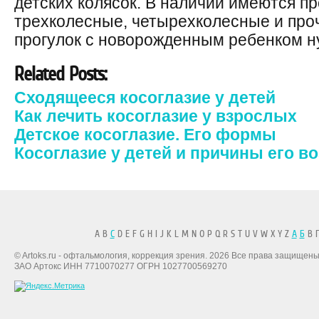
детских колясок. В наличии имеются пр
трехколесные, четырехколесные и про
прогулок с новорожденным ребенком ну
Related Posts:
Сходящееся косоглазие у детей
Как лечить косоглазие у взрослых
Детское косоглазие. Его формы
Косоглазие у детей и причины его в
A B
C
D E F G H I J K L M N O P Q R S T U V W X Y Z
А
Б
В Г
© Artoks.ru - офтальмология, коррекция зрения. 2026 Все права защищены
ЗАО Артокс ИНН 7710070277 ОГРН 1027700569270