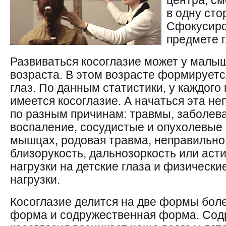
центра, см
в одну сто
Сфокусиро
предмете г
Развиваться косоглазие может у малы
возраста. В этом возрасте формирует
глаз. По данным статистики, у каждого
имеется косоглазие. А начаться эта н
по разным причинам: травмы, заболева
воспаление, сосудистые и опухолевые
мышцах, родовая травма, неправильн
близорукость, дальнозоркость или аст
нагрузки на детские глаза и физически
нагрузки.
Косоглазие делится на две формы бол
форма и содружественная форма. Со