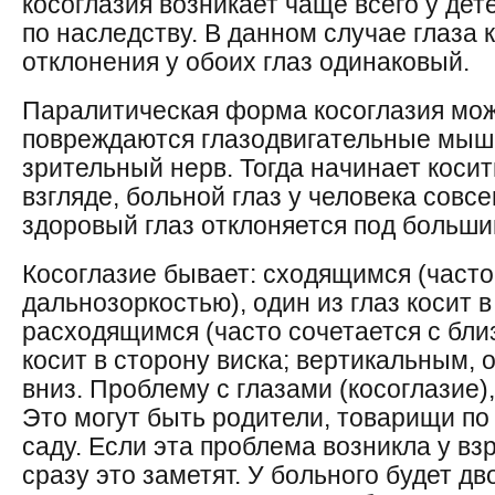
косоглазия возникает чаще всего у дет
по наследству. В данном случае глаза 
отклонения у обоих глаз одинаковый.
Паралитическая форма косоглазия мож
повреждаются глазодвигательные мыш
зрительный нерв. Тогда начинает косит
взгляде, больной глаз у человека совс
здоровый глаз отклоняется под больши
Косоглазие бывает: сходящимся (часто
дальнозоркостью), один из глаз косит в
расходящимся (часто сочетается с близ
косит в сторону виска; вертикальным, о
вниз. Проблему с глазами (косоглазие)
Это могут быть родители, товарищи по
саду. Если эта проблема возникла у вз
сразу это заметят. У больного будет дв