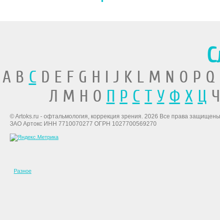
С
A B
C
D E F G H I J K L M N O P Q
Л М Н О
П
Р
С
Т
У
Ф
Х
Ц
Ч
© Artoks.ru - офтальмология, коррекция зрения. 2026 Все права защищены
ЗАО Артокс ИНН 7710070277 ОГРН 1027700569270
Разное