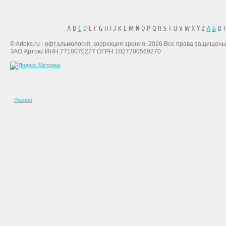
A B
C
D E F G H I J K L M N O P Q R S T U V W X Y Z
А
Б
В Г
© Artoks.ru - офтальмология, коррекция зрения. 2026 Все права защищены
ЗАО Артокс ИНН 7710070277 ОГРН 1027700569270
Разное