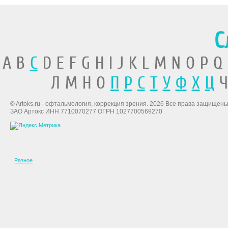
С
A B
C
D E F G H I J K L M N O P Q
Л М Н О
П
Р
С
Т
У
Ф
Х
Ц
Ч
© Artoks.ru - офтальмология, коррекция зрения. 2026 Все права защищены
ЗАО Артокс ИНН 7710070277 ОГРН 1027700569270
Разное