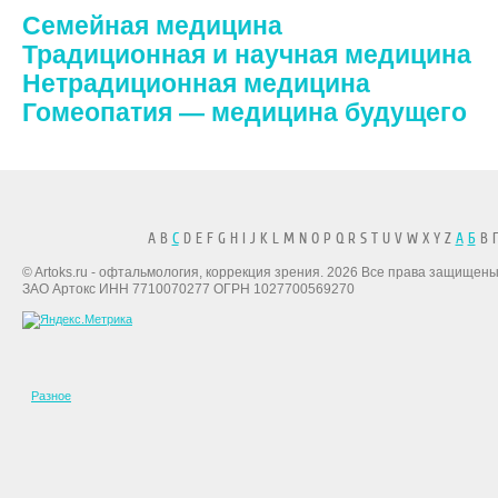
Семейная медицина
Традиционная и научная медицина
Нетрадиционная медицина
Гомеопатия — медицина будущего
A B
C
D E F G H I J K L M N O P Q R S T U V W X Y Z
А
Б
В Г
© Artoks.ru - офтальмология, коррекция зрения. 2026 Все права защищены
ЗАО Артокс ИНН 7710070277 ОГРН 1027700569270
Разное