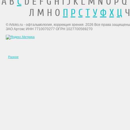
A B
C
D E F G H I J K L M N O P Q
Л М Н О
П
Р
С
Т
У
Ф
Х
Ц
Ч
© Artoks.ru - офтальмология, коррекция зрения. 2026 Все права защищены
ЗАО Артокс ИНН 7710070277 ОГРН 1027700569270
Разное