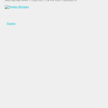
ЗАО Артокс ИНН 7710070277 ОГРН 1027700569270
Разное