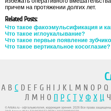
избежать оперативного вмешательства 
причем на протяжении долгих лет.
Related Posts:
Что такое факоэмульсификация и к
Что такое иглоукалывание?
Что такое первые появление зубчик
Что такое вертикальное косоглазие?
С
A B
C
D E F G H I J K L M N O P Q
Л М Н О
П
Р
С
Т
У
Ф
Х
Ц
Ч
© Artoks.ru - офтальмология, коррекция зрения. 2026 Все права защищены