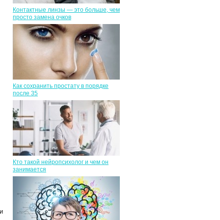
Контактные линзы — это больше, чем
просто замена очков
Как сохранить простату в порядке
после 35
Кто такой нейропсихолог и чем он
занимается
и