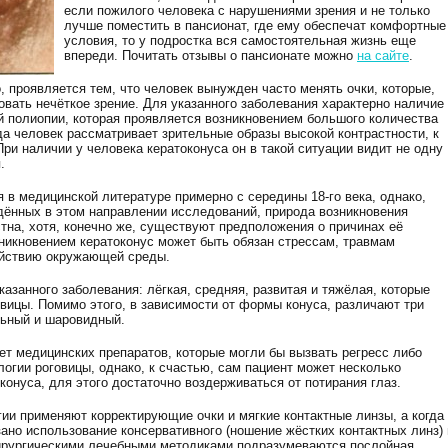
если пожилого человека с нарушениями зрения и не только
лучше поместить в пансионат, где ему обеспечат комфортные
условия, то у подростка вся самостоятельная жизнь еще
впереди. Почитать отзывы о пансионате можно
на сайте
.
о, проявляется тем, что человек вынужден часто менять очки, которые,
ровать нечёткое зрение. Для указанного заболевания характерно наличие
 полиопии, которая проявляется возникновением большого количества
да человек рассматривает зрительные образы высокой контрастности, к
При наличии у человека кератоконуса он в такой ситуации видит не одну
.
 в медицинской литературе примерно с середины 18-го века, однако,
дённых в этом направлении исследований, природа возникновения
стна, хотя, конечно же, существуют предположения о причинах её
озникновением кератоконус может быть обязан стрессам, травмам
ействию окружающей среды.
азанного заболевания: лёгкая, средняя, развитая и тяжёлая, которые
вицы. Помимо этого, в зависимости от формы конуса, различают три
льный и шаровидный.
ет медицинских препаратов, которые могли бы вызвать регресс либо
логии роговицы, однако, к счастью, сам пациент может несколько
онуса, для этого достаточно воздерживаться от потирания глаз.
ии применяют корректирующие очки и мягкие контактные линзы, а когда
ано использование консервативного (ношение жёстких контактных линз) 
хирургическими лечебными методиками подразумеваются послойная