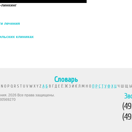
-линкинг
ти лечения
ильских клиниках
Словарь
 N O P Q R S T U V W X Y Z
А
Б
В Г Д Е Ё Ж З И К Л М Н О
П
Р
С
Т
У
Ф
Х
Ц
Ч Ш Щ 
Зв
рения. 2026 Все права защищены.
00569270
(49
(49