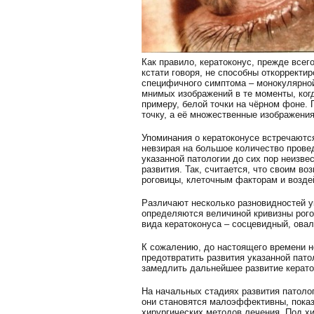
Как правило, кератоконус, прежде всег
кстати говоря, не способны откорректи
специфичного симптома – монокулярной
мнимых изображений в те моменты, ког
примеру, белой точки на чёрном фоне. 
точку, а её множественные изображения
Упоминания о кератоконусе встречаются
невзирая на большое количество прове
указанной патологии до сих пор неизве
развития. Так, считается, что своим в
роговицы, клеточным факторам и возд
Различают несколько разновидностей ук
определяются величиной кривизны рого
вида кератоконуса – сосцевидный, ова
К сожалению, до настоящего времени н
предотвратить развития указанной пато
замедлить дальнейшее развитие кераток
На начальных стадиях развития патолог
они становятся малоэффективны, показ
хирургических методов лечения. Под 