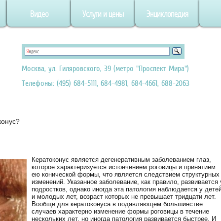
Видео
Услуги и цены
Энциклопедия
Москва, ул. Гиляровского, 39 (метро "Проспект Мира")
Телефоны: (495) 684-5111, 684-4981, 684-4661, 688-2063
конус?
Кератоконус является дегенеративным заболеванием глаз,
которое характеризуется истончением роговицы и принятием
ею конической формы, что является следствием структурных
изменений. Указанное заболевание, как правило, развивается 
подростков, однако иногда эта патология наблюдается у дете
и молодых лет, возраст которых не превышает тридцати лет.
Вообще для кератоконуса в подавляющем большинстве
случаев характерно изменение формы роговицы в течение
нескольких лет, но иногда патология развивается быстрее. И