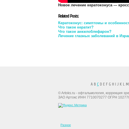
Новое лечение кератоконуса — кросс
Related Posts:
Кератоконус: симптомы и особеннос
Что такое кератит?
Что такое анкилоблефарон?
Лечение глазных заболеваний в Изра
A B
C
D E F G H I J K L M
© Artoks.ru - офтальмология, коррекция з
ЗАО Артокс ИНН 7710070277 ОГРН 10277
Разное