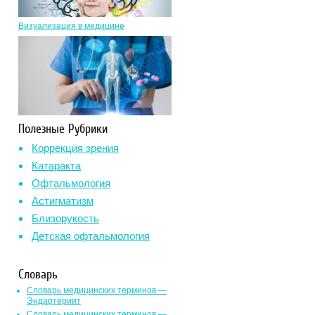
Визуализация в медицине
Полезные Рубрики
Коррекция зрения
Катаракта
Офтальмология
Астигматизм
Близорукость
Детская офтальмология
Словарь
Словарь медицинских терминов —
Эндартериит
Словарь медицинских терминов —