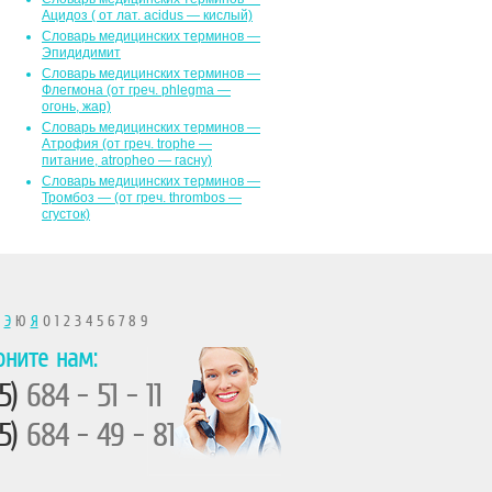
Ацидоз ( от лат. асidus — кислый)
Словарь медицинских терминов —
Эпидидимит
Словарь медицинских терминов —
Флегмона (от гpeч. phlegma —
огонь, жар)
Словарь медицинских терминов —
Атрофия (от греч. trophe —
питание, atropheo — гасну)
Словарь медицинских терминов —
Тромбоз — (от греч. thrombos —
сгусток)
Ы
Э
Ю
Я
0 1 2 3 4 5 6 7 8 9
оните нам:
5)
684 - 51 - 11
5)
684 - 49 - 81