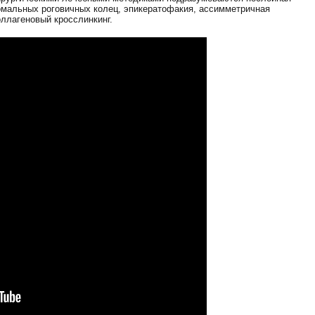
омальных роговичных колец, эпикератофакия, ассимметричная
оллагеновый кросслинкинг.