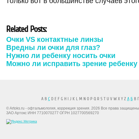
только вот в большинстве случаев это
Related Posts:
Очки VS контактные линзы
Вредны ли очки для глаз?
Нужно ли ребенку носить очки
Можно ли исправить зрение ребенку
A B
C
D E F G H I J K L M N O P Q R S T U V W X Y Z
А
Б
В Г
© Artoks.ru - офтальмология, коррекция зрения. 2026 Все права защищены
ЗАО Артокс ИНН 7710070277 ОГРН 1027700569270