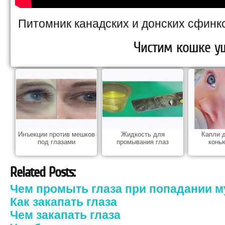
Питомник канадских и донских сфинк
Чистим кошке у
Инъекции против мешков
Жидкость для
Капли д
под глазами
промывания глаз
конь
Related Posts:
Чем промыть глаза при попадании м
Как закапать глаза
Чем закапать глаза