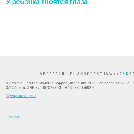
У ребенка гноятся глаза
A B
C
D E F G H I J K L M N O P Q R S T U V W X Y Z
А
Б
В Г
© Artoks.ru - офтальмология, коррекция зрения. 2026 Все права защищены
ЗАО Артокс ИНН 7710070277 ОГРН 1027700569270
Разное