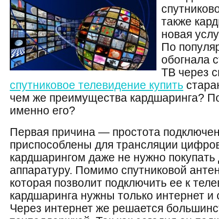
спутников
также кар
новая услу
По популя
обогнала 
ТВ через 
спутниковое телевидение купить
стараю
чем же преимущества кардшаринга? П
именно его?
Первая причина — простота подключен
приспособлены для трансляции цифрово
кардшарингом даже не нужно покупать
аппаратуру. Помимо спутниковой анте
которая позволит подключить ее к теле
кардшаринга нужны только интернет и 
Через интернет же решается большинс