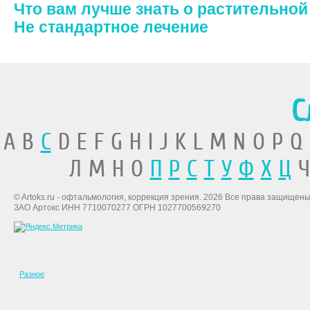
Что вам лучше знать о растительной
Не стандартное лечение
С
A B
C
D E F G H I J K L M N O P Q
Л М Н О
П
Р
С
Т
У
Ф
Х
Ц
Ч
© Artoks.ru - офтальмология, коррекция зрения. 2026 Все права защищены
ЗАО Артокс ИНН 7710070277 ОГРН 1027700569270
Разное