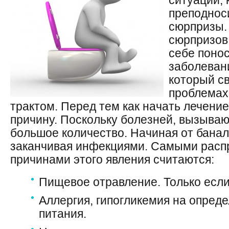
ситуации, 
пр
еподнос
сюрпризы. 
сюрпризов 
себе поно
заболеван
который св
проблемах
трактом. Перед тем как
начать
лечение
причину. Поскольку болезней, вызыва
большое количество. Начиная от банал
заканчивая инфекциями. Самыми рас
причинами этого явления считаются:
Пищевое отравление. Только есл
Аллергия, гипогликемия на опред
питания.