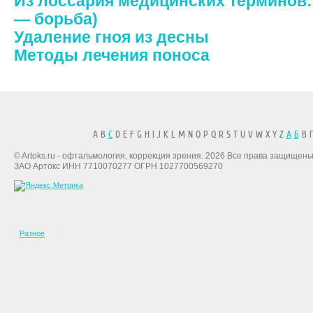
Из лоссария медицинских терминов: А
— борьба)
Удаление гноя из десны
Методы лечения поноса
A B
C
D E F G H I J K L M N O P Q R S T U V W X Y Z
А
Б
В Г
© Artoks.ru - офтальмология, коррекция зрения. 2026 Все права защищены
ЗАО Артокс ИНН 7710070277 ОГРН 1027700569270
Разное