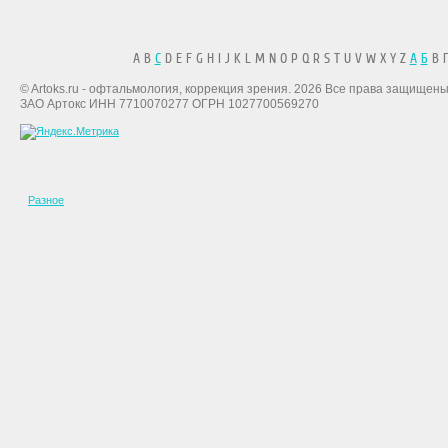
A B
C
D E F G H I J K L M N O P Q R S T U V W X Y Z
А
Б
В Г
© Artoks.ru - офтальмология, коррекция зрения. 2026 Все права защищены
ЗАО Артокс ИНН 7710070277 ОГРН 1027700569270
Разное