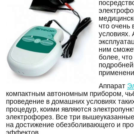
посредств
электрофор
медицинско
что очень 
условиях. 
эксплуатац
ним сможе
более, что
подробней
применени
Аппарат
Э
компактным автономным прибором, чь
проведение в домашних условиях таки
процедур, коими являются электропунк
электрофорез. Все три вышеуказанны
на достижение обезболивающего и про
эффектов.