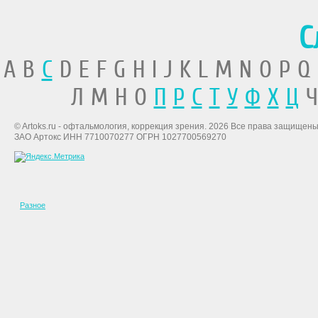
С
A B
C
D E F G H I J K L M N O P Q
Л М Н О
П
Р
С
Т
У
Ф
Х
Ц
Ч
© Artoks.ru - офтальмология, коррекция зрения. 2026 Все права защищены
ЗАО Артокс ИНН 7710070277 ОГРН 1027700569270
Разное