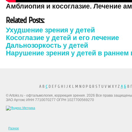
Амблиопия и косоглазие. Лечение а
Related Posts:
Ухудшение зрения у детей
Косоглазие у детей и его лечение
Дальнозоркость у детей
Нарушение зрения у детей в раннем 
A B
C
D E F G H I J K L M N O P Q R S T U V W X Y Z
А
Б
В Г
© Artoks.ru - офтальмология, коррекция зрения. 2026 Все права защищены
ЗАО Артокс ИНН 7710070277 ОГРН 1027700569270
Разное