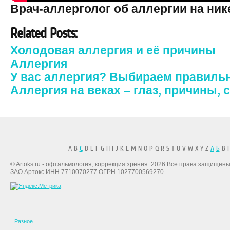
Врач-аллерголог об аллергии на ник
Related Posts:
Холодовая аллергия и её причины
Аллергия
У вас аллергия? Выбираем правиль
Аллергия на веках – глаз, причины,
A B
C
D E F G H I J K L M N O P Q R S T U V W X Y Z
А
Б
В Г
© Artoks.ru - офтальмология, коррекция зрения. 2026 Все права защищены
ЗАО Артокс ИНН 7710070277 ОГРН 1027700569270
Разное