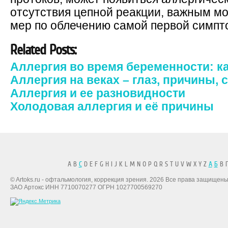
отсутствия цепной реакции, важным м
мер по облечению самой первой симпт
Related Posts:
Аллергия во время беременности: к
Аллергия на веках – глаз, причины,
Аллергия и ее разновидности
Холодовая аллергия и её причины
A B
C
D E F G H I J K L M N O P Q R S T U V W X Y Z
А
Б
В Г
© Artoks.ru - офтальмология, коррекция зрения. 2026 Все права защищены
ЗАО Артокс ИНН 7710070277 ОГРН 1027700569270