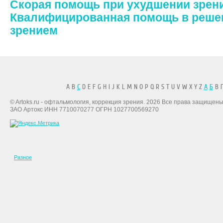
Скорая помощь при ухудшении зрен
Квалифицированная помощь в реше
зрением
A B
C
D E F G H I J K L M N O P Q R S T U V W X Y Z
А
Б
В Г
© Artoks.ru - офтальмология, коррекция зрения. 2026 Все права защищены
ЗАО Артокс ИНН 7710070277 ОГРН 1027700569270
Разное