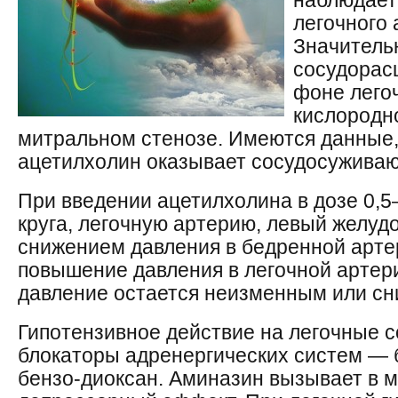
наблюдает
легочного 
Значитель
сосудорас
фоне легоч
кислородн
митральном стенозе. Имеются данные, 
ацетилхолин оказывает сосудосужива
При введении ацетилхолина в дозе 0,5–
круга, легочную артерию, левый желудо
снижением давления в бедренной арте
повышение давления в легочной артер
давление остается неизменным или сн
Гипотензивное действие на легочные 
блокаторы адренергических систем — 
бензо-диоксан. Аминазин вызывает в м