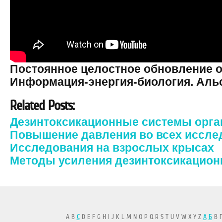
Постоянное целостное обновление о
Информация-энергия-биология. Аль
Related Posts:
Дезинтоксикационные системы орга
Повышение давления во всех иссле
Исследования на взрослых крысах
Методы усиления дезинтоксикацион
A B
C
D E F G H I J K L M N O P Q R S T U V W X Y Z
А
Б
В Г