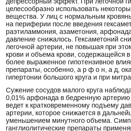
депрессорный эффект. При легочной г
целесообразно использовать некоторы
вещества. У лиц с нормальным кровяны
на периферии после введения гексамет
раэтиламмония, азаметония, арфонада
давление снижалось. Гексаметоний сни
легочной артерии, не повышая при это
крови и объема крови, содержащейся в
более выраженное гипотензивное влиян
препараты, особенно, а р ф о н, а д, о
гипертонии большого круга и при митр
Сужение сосудов малого круга наблюд
0,01% арфонада в бедренную артерию 
ведет к кратковременному подъему дав
артерии, которое снижается в дальней
уменьшением минутного объема. Симп
ганглиолитические препараты применяю