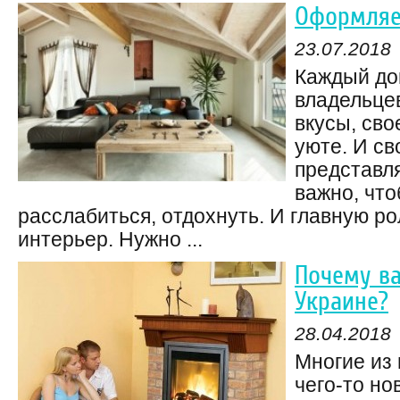
Оформляе
23.07.2018
Каждый дом
владельцев
вкусы, сво
уюте. И с
представл
важно, чт
расслабиться, отдохнуть. И главную ро
интерьер. Нужно ...
Почему в
Украине?
28.04.2018
Многие из 
чего-то но