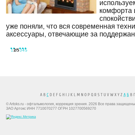
используем
комфорта и
спокойств
уже поняли, что вся современная техни
аксессуары, отвечающие за поддержани
1
2
/5
3
4
5
A B
C
D E F G H I J K L M N O P Q R S T U V W X Y Z
А
Б
В Г
© Artoks.ru - офтальмология, коррекция зрения. 2026 Все права защищены
ЗАО Артокс ИНН 7710070277 ОГРН 1027700569270