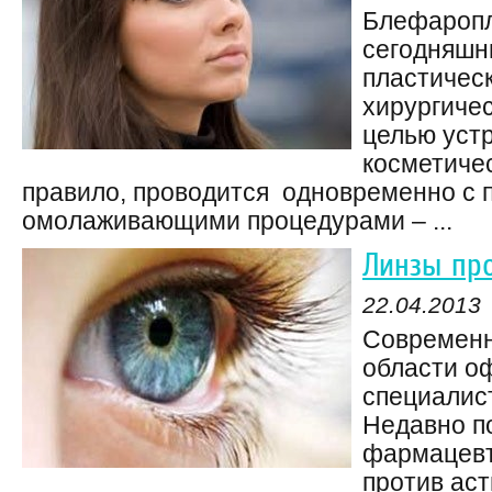
Блефаропл
сегодняшн
пластичес
хирургичес
целью уст
косметичес
правило, проводится одновременно с 
омолаживающими процедурами – ...
Линзы про
22.04.2013
Современн
области о
специалист
Недавно п
фармацевт
против ас