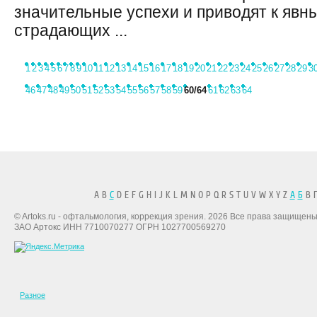
значительные успехи и приводят к явн
страдающих ...
1
2
3
4
5
6
7
8
9
10
11
12
13
14
15
16
17
18
19
20
21
22
23
24
25
26
27
28
29
3
46
47
48
49
50
51
52
53
54
55
56
57
58
59
60
/64
61
62
63
64
A B
C
D E F G H I J K L M N O P Q R S T U V W X Y Z
А
Б
В Г
© Artoks.ru - офтальмология, коррекция зрения. 2026 Все права защищены
ЗАО Артокс ИНН 7710070277 ОГРН 1027700569270
Разное