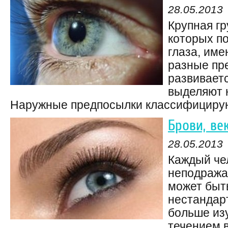
28.05.2013
Крупная гр
которых п
глаза, име
разные пр
развиваетс
выделяют 
Наружные предпосылки классифицируют
Брови, ве
28.05.2013
Каждый че
неподража
может быт
нестандар
больше из
течением 