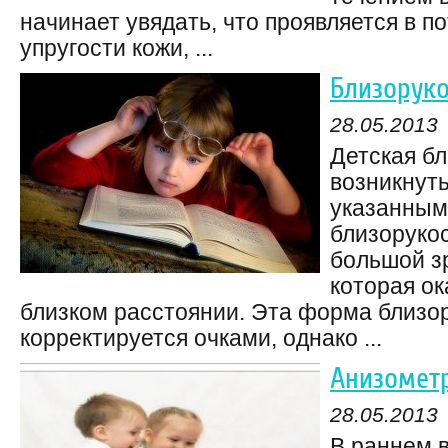
начинает увядать, что проявляется в п
упругости кожи, ...
Близоруко
28.05.2013
Детская б
возникнуть
указанным 
близорукос
большой зр
которая ок
близком расстоянии. Эта форма близор
корректируется очками, однако ...
Анизометр
28.05.2013
В раннем в