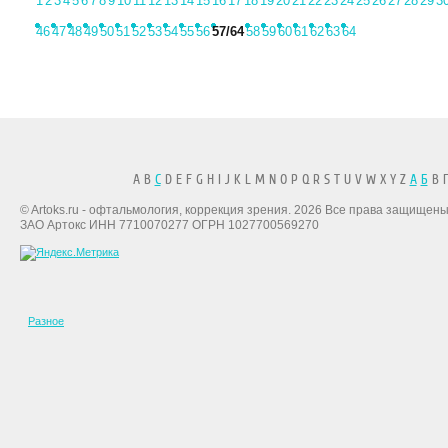
1
2
3
4
5
6
7
8
9
10
11
12
13
14
15
16
17
18
19
20
21
22
23
24
25
26
27
28
29
3
46
47
48
49
50
51
52
53
54
55
56
57
/64
58
59
60
61
62
63
64
A B
C
D E F G H I J K L M N O P Q R S T U V W X Y Z
А
Б
В Г
© Artoks.ru - офтальмология, коррекция зрения. 2026 Все права защищены
ЗАО Артокс ИНН 7710070277 ОГРН 1027700569270
Разное