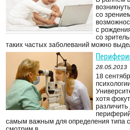
возникнут
со зрением
возможност
с рождени
со зрител
таких частых заболеваний можно выделит
Перифери
28.05.2013
18 сентяб
психологии
Университе
хотя фоку
различить
периферий
самым важным для определения типа с
смотрим в ...