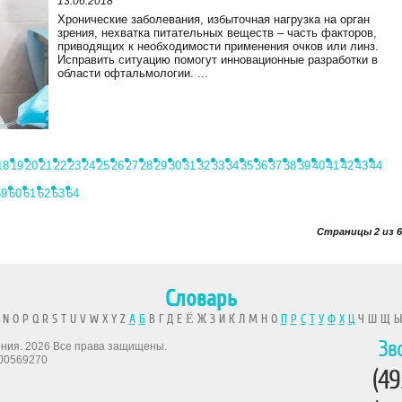
13.06.2018
Хронические заболевания, избыточная нагрузка на орган
зрения, нехватка питательных веществ – часть факторов,
приводящих к необходимости применения очков или линз.
Исправить ситуацию помогут инновационные разработки в
области офтальмологии. ...
18
19
20
21
22
23
24
25
26
27
28
29
30
31
32
33
34
35
36
37
38
39
40
41
42
43
44
59
60
61
62
63
64
Страницы 2 из 6
Словарь
 N O P Q R S T U V W X Y Z
А
Б
В Г Д Е Ё Ж З И К Л М Н О
П
Р
С
Т
У
Ф
Х
Ц
Ч Ш Щ 
Зв
рения. 2026 Все права защищены.
00569270
(49