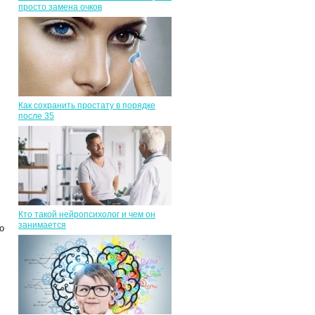
просто замена очков
Как сохранить простату в порядке
после 35
Кто такой нейропсихолог и чем он
занимается
о