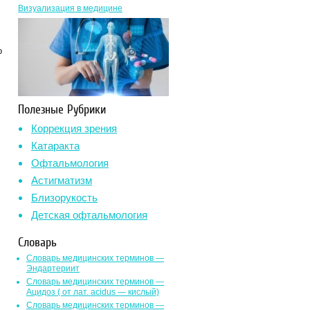
Визуализация в медицине
о
Полезные Рубрики
Коррекция зрения
Катаракта
Офтальмология
Астигматизм
Близорукость
Детская офтальмология
Словарь
Словарь медицинских терминов —
Эндартериит
Словарь медицинских терминов —
Ацидоз ( от лат. асidus — кислый)
Словарь медицинских терминов —