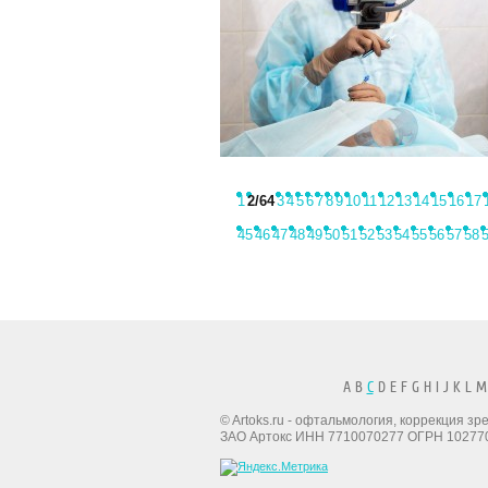
1
2
/64
3
4
5
6
7
8
9
10
11
12
13
14
15
16
17
45
46
47
48
49
50
51
52
53
54
55
56
57
58
A B
C
D E F G H I J K L M
© Artoks.ru - офтальмология, коррекция з
ЗАО Артокс ИНН 7710070277 ОГРН 10277