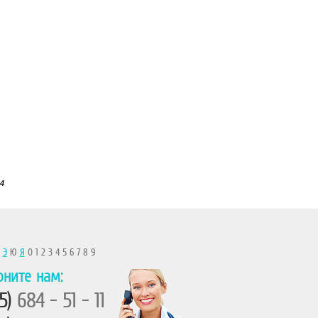
4
Ы
Э
Ю
Я
0 1 2 3 4 5 6 7 8 9
оните нам:
5)
684 - 51 - 11