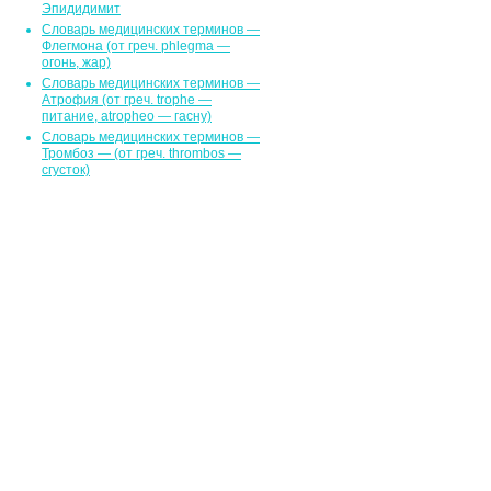
Эпидидимит
Словарь медицинских терминов —
Флегмона (от гpeч. phlegma —
огонь, жар)
Словарь медицинских терминов —
Атрофия (от греч. trophe —
питание, atropheo — гасну)
Словарь медицинских терминов —
Тромбоз — (от греч. thrombos —
сгусток)