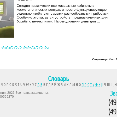
04.04.2017
Сегодня практически все массажные кабинеты в
косметологических центрах и просто функционирующие
отдельно изобилуют самыми разнообразными приборами.
Особенно это касается устройств, предназначенных для
борьбы с целлюлитом. На сегодняшний день для ...
18
19
20
21
22
23
24
25
26
27
28
29
Страницы 4 из 2
Словарь
 N O P Q R S T U V W X Y Z
А
Б
В Г Д Е Ё Ж З И К Л М Н О
П
Р
С
Т
У
Ф
Х
Ц
Ч Ш Щ 
Зв
рения. 2026 Все права защищены.
00569270
(49
(49