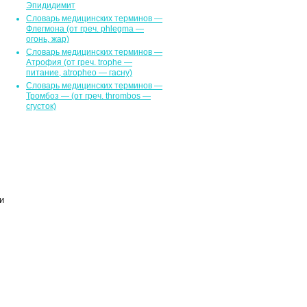
Эпидидимит
Словарь медицинских терминов —
Флегмона (от гpeч. phlegma —
огонь, жар)
Словарь медицинских терминов —
Атрофия (от греч. trophe —
питание, atropheo — гасну)
Словарь медицинских терминов —
Тромбоз — (от греч. thrombos —
сгусток)
и