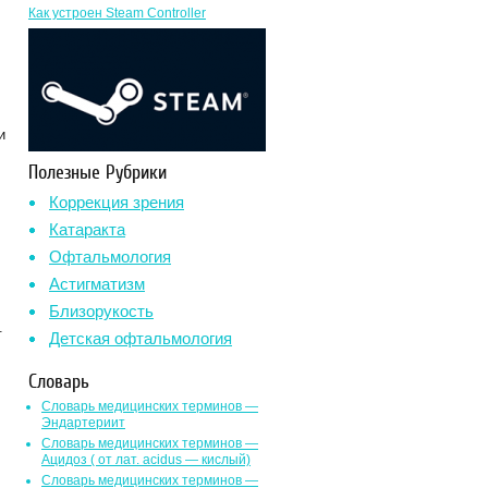
Как устроен Steam Controller
и
Полезные Рубрики
Коррекция зрения
Катаракта
Офтальмология
Астигматизм
Близорукость
.
Детская офтальмология
Словарь
Словарь медицинских терминов —
Эндартериит
Словарь медицинских терминов —
Ацидоз ( от лат. асidus — кислый)
Словарь медицинских терминов —