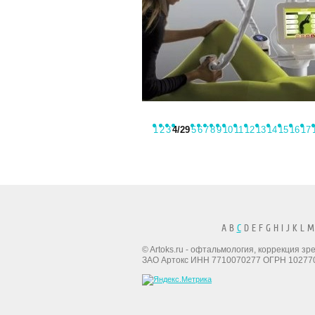
1
2
3
4
/29
5
6
7
8
9
10
11
12
13
14
15
16
17
A B
C
D E F G H I J K L M
© Artoks.ru - офтальмология, коррекция з
ЗАО Артокс ИНН 7710070277 ОГРН 10277