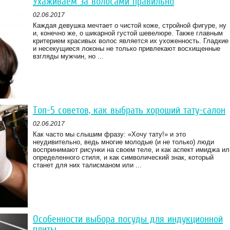
Ухаживаем за волосами правильно
02.06.2017
Каждая девушка мечтает о чистой коже, стройной фигуре, ну
и, конечно же, о шикарной густой шевелюре. Также главным
критерием красивых волос является их ухоженность. Гладкие
и несекущиеся локоны не только привлекают восхищенные
взгляды мужчин, но ...
Топ-5 советов, как выбрать хороший тату-салон
02.06.2017
Как часто мы слышим фразу: «Хочу тату!» и это
неудивительно, ведь многие молодые (и не только) люди
воспринимают рисунки на своем теле, и как аспект имиджа ил
определенного стиля, и как символический знак, который
станет для них талисманом или ...
Особенности выбора посуды для индукционной
плиты