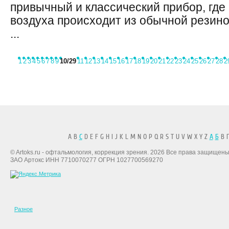
привычный и классический прибор, где 
воздуха происходит из обычной резин
...
1
2
3
4
5
6
7
8
9
10
/29
11
12
13
14
15
16
17
18
19
20
21
22
23
24
25
26
27
28
2
A B
C
D E F G H I J K L M N O P Q R S T U V W X Y Z
А
Б
В Г
© Artoks.ru - офтальмология, коррекция зрения. 2026 Все права защищены
ЗАО Артокс ИНН 7710070277 ОГРН 1027700569270
Разное