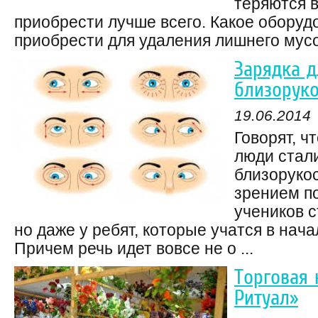
теряются в
приобрести лучше всего. Какое оборуд
приобрести для удаления лишнего мусо
Зарядка д
близоруко
19.06.2014
Говорят, ч
люди стал
близоруко
зрением по
учеников с
но даже у ребят, которые учатся в нач
Причем речь идет вовсе не о ...
Торговая 
Ритуал»