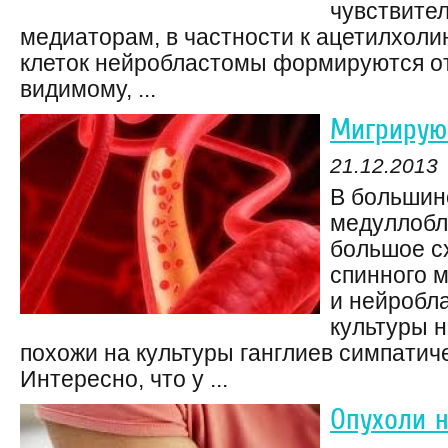
чувствите
медиаторам, в частности к ацетилхоли
клеток нейробластомы формируются отр
видимому, ...
Мигрирую
21.12.2013
В большин
медуллобл
большое с
спинного м
и нейробл
культуры 
похожи на культуры ганглиев симпатич
Интересно, что у ...
Опухоли 