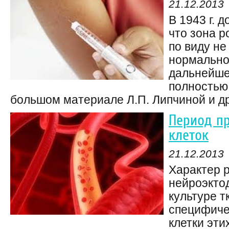
21.12.2013
В 1943 г. 
что зона р
по виду не
нормальног
дальнейше
полностью
большом материале Л.П. Липчиной и дру
Период п
клеток
21.12.2013
Характер 
нейроэкто
культуре т
специфиче
клетки эти