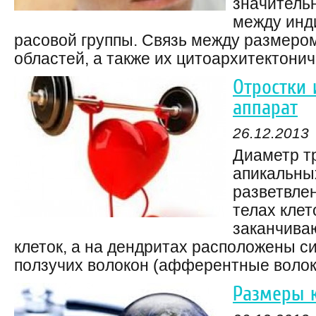
значитель
между инд
расовой группы. Связь между размеро
областей, а также их цитоархитектониче
Отростки 
аппарат
26.12.2013
Диаметр т
апикальны
разветвлен
телах клет
заканчива
клеток, а на дендритах расположены с
ползучих волокон (афферентные волокн
Размеры 