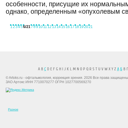
особенности, присущие их нормальным
однако, определенным «опухолевым сво
1
2
3
4
5
6
/21
7
8
9
10
11
12
13
14
15
16
17
18
19
20
21
A B
C
D E F G H I J K L M N O P Q R S T U V W X Y Z
А
Б
В Г
© Artoks.ru - офтальмология, коррекция зрения. 2026 Все права защищены
ЗАО Артокс ИНН 7710070277 ОГРН 1027700569270
Разное