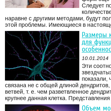
Следует по
количеств
наравне с другими методами, будут по
этой проблемы. Имеющиеся в настоящее
Размеры к
для функ
особеннос
10.01.2014
Эти соотн
звездчатых
показали, 
связана не с общей длиной дендритов, 
ветвей, т. е. чем разветвленное дендр
крупнее данная клетка. Представления о
Объем мо