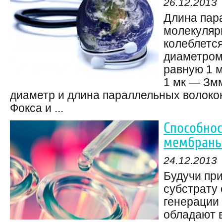
26.12.2013
Длина пар
молекуляр
колеблется
диаметром 
равную 1 
1 мк — Зм
диаметр и длина параллельных волокон
Фокса и ...
Способнос
мембраны
24.12.2013
Будучи пр
субстрату 
генерации
обладают 